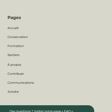
Pages
Accueil
Conservation
Formation
Pages
Sentiers
À propos
Contribuer
Communications
Joindre
Des questions ?
Visitez notre page « FAQ »